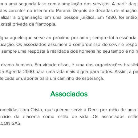
m a uma segunda fase com a ampliação dos serviços. A partir daq
es carentes no interior do Paraná. Depois de décadas de atuação e
alizar a organização em uma pessoa jurídica. Em 1980, foi entã
ristã privada de filantropia.
signa aquele que serve ao próximo por amor, sempre foi a essência
educação. Os associados assumem o compromisso de servir e respo
” é sempre uma resposta à realidade dos homens no seu tempo e no 
 drama humano. Em virtude disso, é uma das organizações brasilei
 Agenda 2030 para uma vida mais digna para todos. Assim, a pa
 de cada um, aponta para um caminho de esperança.
Associados
metidas com Cristo, que querem servir a Deus por meio de uma c
cício da diaconia como estilo de vida. Os associados estão
ACONISAS.