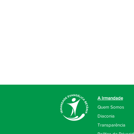
É o serviço cristão em f
ser servido, mas para se
A Irmandade
Quem Somos
Diaconia
Transparência
Política de
Privaci