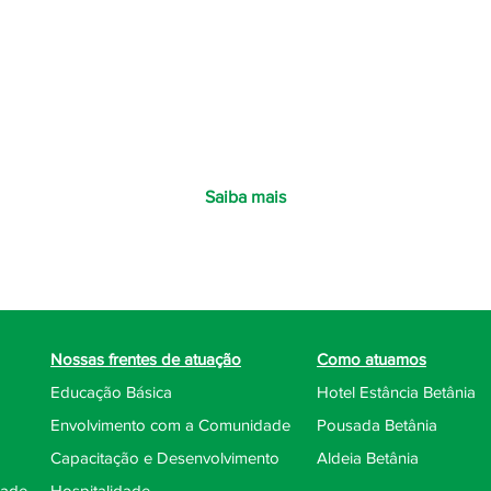
Diaconia
avor do próximo, conforme a palavra de Jesus: "O filho 
rvir". (Mateus 20:28); "Como meu pai me enviou, assim env
Saiba mais
Nossas frentes de atuação
Como atuamos
Educação Básica
Hotel Estância Betânia
Envolvimento com a Comunidade
Pousada Betânia
Capacitação e Desenvolvimento
Aldeia Betânia
dade
Hospitalidade