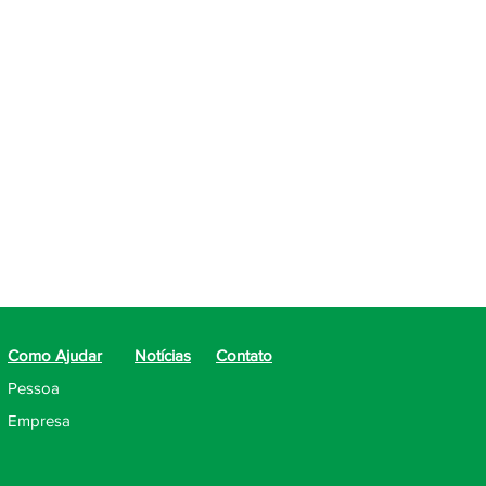
do Homem não veio para
io vocês". (João 20:21).
Como Ajudar
Notícias
Contato
Pessoa
Empresa