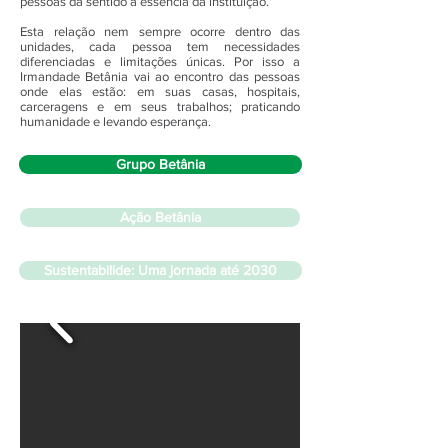
pessoas dá sentido à essência da instituição.
Esta relação nem sempre ocorre dentro das
unidades, cada pessoa tem necessidades
diferenciadas e limitações únicas. Por isso a
Irmandade Betânia vai ao encontro das pessoas
onde elas estão: em suas casas, hospitais,
carceragens e em seus trabalhos; praticando
humanidade e levando esperança.
Grupo Betânia
Ação Betânia
Sustentabilide: Uma jornada até 2030