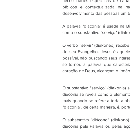
necessidades específicas de cada
bíblicos e contextualizada na r
desenvolvimento das pessoas em t
A palavra "diaconia" é usada na Bí
como o substantivo "serviço" (diako
O verbo "servir" (diakoneo) receb
do seu Evangelho. Jesus é aquele
possível, não buscando seus intere
se tornou a palavra que caracte
coração de Deus, alcançam o irmão 
O substantivo "serviço" (diakonia) 
diaconia se revela como o element
mais quando se refere a toda a o
"diaconia", de certa maneira, é, port
O substantivo "diácono" (diakono
diaconia pela Palavra ou pelas aç