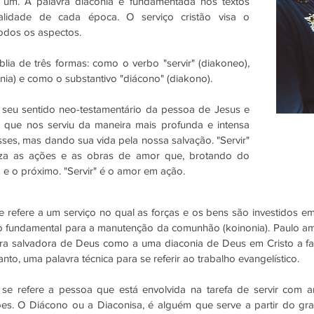
 um. A palavra diaconia é fundamentada nos textos
ealidade de cada época. O serviço cristão visa o
odos os aspectos.
blia de três formas: como o verbo "servir" (diakoneo),
nia) e como o substantivo "diácono" (diakono).
e seu sentido neo-testamentário da pessoa de Jesus e
 que nos serviu da maneira mais profunda e intensa
sses, mas dando sua vida pela nossa salvação. "Servir"
riza as ações e as obras de amor que, brotando do
e o próximo. "Servir" é o amor em ação.
se refere a um serviço no qual as forças e os bens são investidos e
o fundamental para a manutenção da comunhão (koinonia). Paulo amp
bra salvadora de Deus como a uma diaconia de Deus em Cristo a f
anto, uma palavra técnica para se referir ao trabalho evangelístico.
) se refere a pessoa que está envolvida na tarefa de servir com
ões. O Diácono ou a Diaconisa, é alguém que serve a partir do g