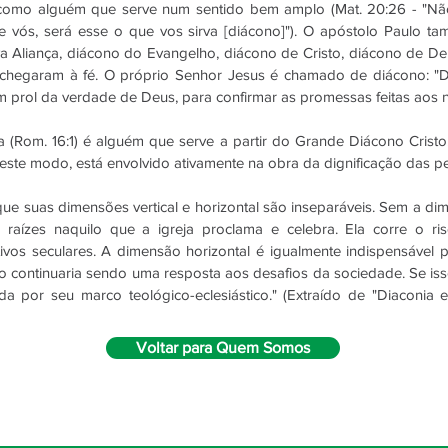
como alguém que serve num sentido bem amplo (Mat. 20:26 - "Não 
re vós, será esse o que vos sirva [diácono]"). O apóstolo Paulo
 Aliança, diácono do Evangelho, diácono de Cristo, diácono de Deu
 chegaram à fé. O próprio Senhor Jesus é chamado de diácono: "Dig
em prol da verdade de Deus, para confirmar as promessas feitas aos n
 (Rom. 16:1) é alguém que serve a partir do Grande Diácono Cristo.
 deste modo, está envolvido ativamente na obra da dignificação das p
ue suas dimensões vertical e horizontal são inseparáveis. Sem a dim
 raízes naquilo que a igreja proclama e celebra. Ela corre o ri
ivos seculares. A dimensão horizontal é igualmente indispensável p
o continuaria sendo uma resposta aos desafios da sociedade. Se isso
tada por seu marco teológico-eclesiástico." (Extraído de "Diaconi
Voltar para Quem Somos