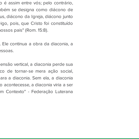
é assim entre vós; pelo contrário,
 também se designa como diácono de
s, diácono da Igreja, diácono junto
o, pois, que Cristo foi constituído
ossos pais" (Rom. 15:8).
 Ele continua a obra da diaconia, a
essoas.
ensão vertical, a diaconia perde sua
sco de tornar-se mera ação social,
ara a diaconia. Sem ela, a diaconia
 acontecesse, a diaconia viria a ser
a em Contexto" - Federação Luterana