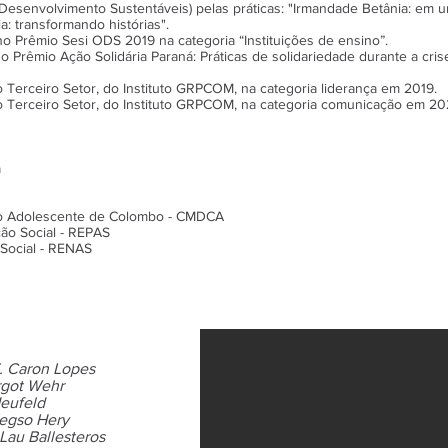
Desenvolvimento Sustentáveis) pelas práticas: "Irmandade Betânia: em u
: transformando histórias".
o Prêmio Sesi ODS 2019 na categoria “Instituições de ensino”.
o Prêmio Ação Solidária Paraná: Práticas de solidariedade durante a cris
 Terceiro Setor, do Instituto GRPCOM, na categoria liderança em 2019.
o Terceiro Setor, do Instituto GRPCOM, na categoria comunicação em 20
a
do Adolescente de Colombo - CMDCA
ão Social - REPAS
Social - RENAS
T. Caron Lopes
rgot Wehr
Neufeld
´egso Hery
Lau Ballesteros