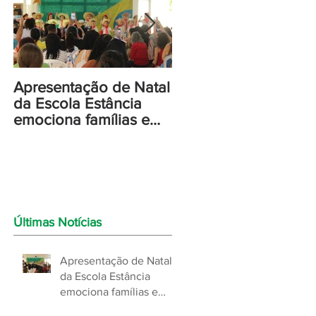
Apresentação de Natal
Escola Estância
da Escola Estância
Betânia celebra a
emociona famílias e
formatura do Infantil 
celebra o verdadeiro
e o início de uma no
sentido do Natal!
jornada!
Últimas Notícias
Apresentação de Natal
da Escola Estância
emociona famílias e
celebra o verdadeiro