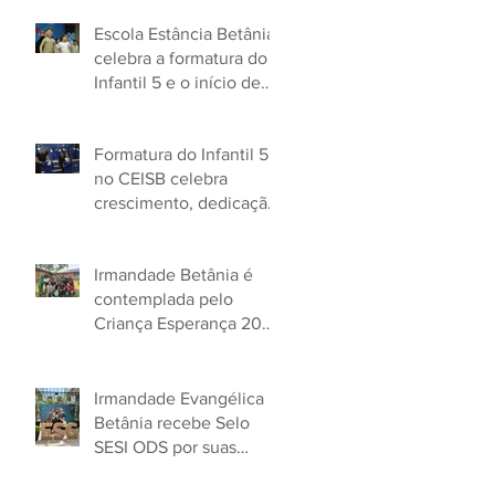
sentido do Natal!
Escola Estância Betânia
celebra a formatura do
Infantil 5 e o início de
uma nova jornada!
Formatura do Infantil 5
no CEISB celebra
crescimento, dedicação
e aprendizados
Irmandade Betânia é
contemplada pelo
Criança Esperança 2025
e fortalece sua missão
social!
Irmandade Evangélica
Betânia recebe Selo
SESI ODS por suas
práticas de