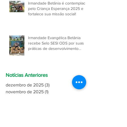
Irmandade Betânia é contemplada
pelo Criança Esperança 2025 e
fortalece sua missão social!
Irmandade Evangélica Betânia
recebe Selo SESI ODS por suas
práticas de desenvolvimento
sustentável!
Notícias Anteriores
dezembro de 2025
(3)
3 posts
novembro de 2025
(1)
1 post
outubro de 2025
(8)
8 posts
agosto de 2025
(2)
2 posts
julho de 2025
(4)
4 posts
janeiro de 2025
(1)
1 post