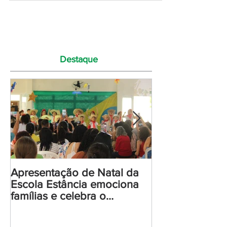
Destaque
Apresentação de Natal da
Escola Estânci
Escola Estância emociona
celebra a form
famílias e celebra o
Infantil 5 e o i
verdadeiro sentido do Natal!
nova jornada!